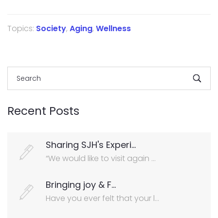
Topics:
Society
,
Aging
,
Wellness
Recent Posts
Sharing SJH's Experi...
“We would like to visit again ...
Bringing joy & F...
Have you ever felt that your l...