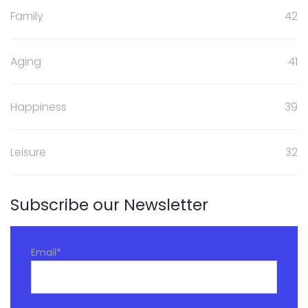
Family
42
Aging
41
Happiness
39
Leisure
32
Subscribe our Newsletter
Email
*