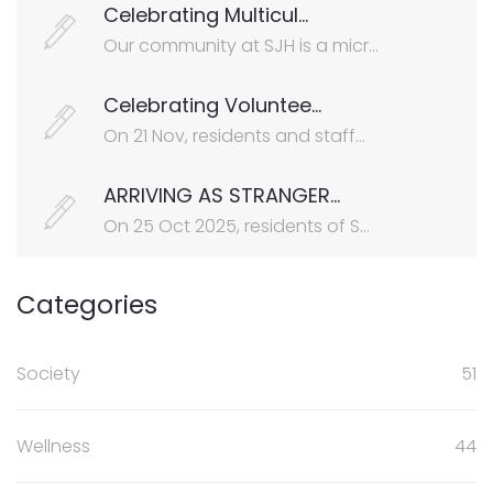
Celebrating Multicul...
Our community at SJH is a micr...
Celebrating Voluntee...
On 21 Nov, residents and staff...
ARRIVING AS STRANGER...
On 25 Oct 2025, residents of S...
Categories
Society
51
Wellness
44